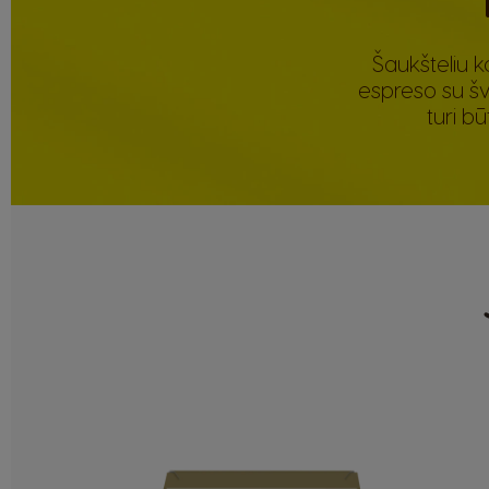
Šaukšteliu k
espreso su šv
turi b