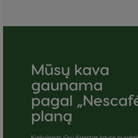
Mūsų kava
gaunama
pagal „Nescaf
planą
Kiekvienas jūsų išgertas kavos puodeli