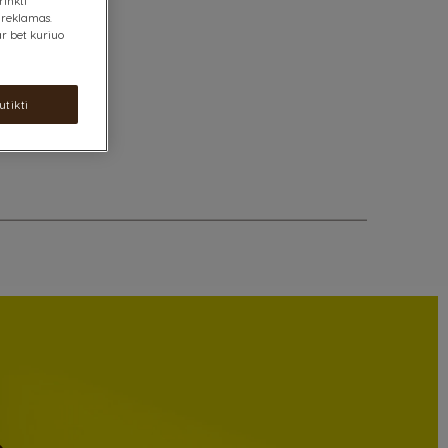
rinkti
 reklamas.
r bet kuriuo
utikti
e