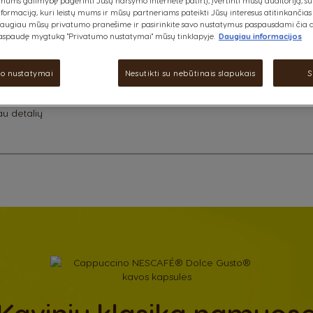
ums galimybę pagerinti Jūsų naršymo internete patirtį, įvertinti mūsų auditoriją, su
ormaciją, kuri leistų mums ir mūsų partneriams pateikti Jūsų interesus atitinkančias
daugiau mūsų privatumo pranešime ir pasirinkite savo nustatymus paspausdami čia a
aspaudę mygtuką "Privatumo nustatymai" mūsų tinklapyje.
Daugiau informacijos
o nustatymai
Nesutikti su nebūtinais slapukais
S
au detalių
Kavinių klasika namuos