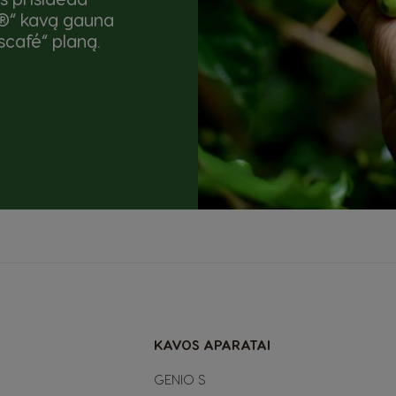
o®“ kavą gauna
café“ planą.
KAVOS APARATAI
GENIO S