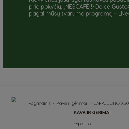
prie pokyčių. „NESCAFÉ® Dolce Gust
pagal mūsų tvarumo programą – „Nes
Pagrindinis
Kava ir gėrimai
CAPPUCCINO X30
KAVA IR GĖRIMAI
Espresso