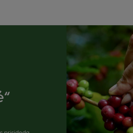
é“
s prisideda