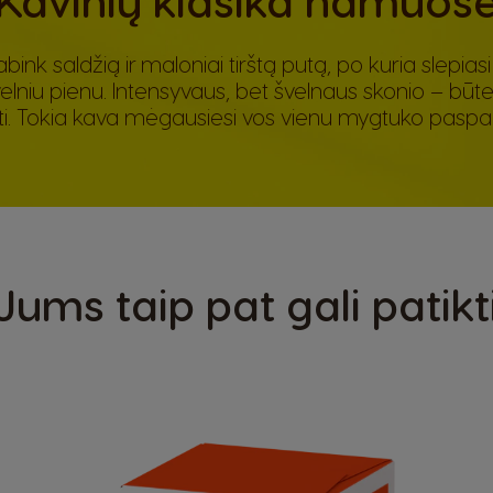
abink saldžią ir maloniai tirštą putą, po kuria slepia
elniu pienu. Intensyvaus, bet švelnaus skonio – būten
ūti. Tokia kava mėgausiesi vos vienu mygtuko pasp
Jums taip pat gali patikt