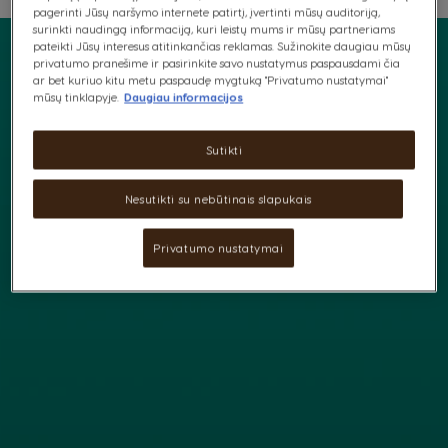
pagerinti Jūsų naršymo internete patirtį, įvertinti mūsų auditoriją,
surinkti naudingą informaciją, kuri leistų mums ir mūsų partneriams
pateikti Jūsų interesus atitinkančias reklamas. Sužinokite daugiau mūsų
Įgalinti kavos augintojus ir jų
privatumo pranešime ir pasirinkite savo nustatymus paspausdami čia
ar bet kuriuo kitu metu paspaudę mygtuką "Privatumo nustatymai"
bendruomenes, tiekti jiems įrankius, kurie
mūsų tinklapyje.
Daugiau informacijos
yra reikalingi tvariam kavos pupelių
auginimui.
Sutikti
Nesutikti su nebūtinais slapukais
Privatumo nustatymai