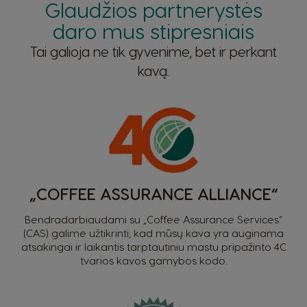
Glaudžios partnerystės
daro mus stipresniais
Colombia
Costa Rica
Tai galioja ne tik gyvenime, bet ir perkant
Spanish
Spanish
kavą.
Croatia
Czechia
Croatian
Czeck
Ecuador
Denmark
Spanish
Dannish
„COFFEE ASSURANCE ALLIANCE“
El Salvador
Estonia
Spanish
Bendradarbiaudami su „Coffee Assurance Services“
Estonian
(CAS) galime užtikrinti, kad mūsų kava yra auginama
atsakingai ir laikantis tarptautiniu mastu pripažinto 4C
Finland
France
tvarios kavos gamybos kodo.
Finnish
French
Greece