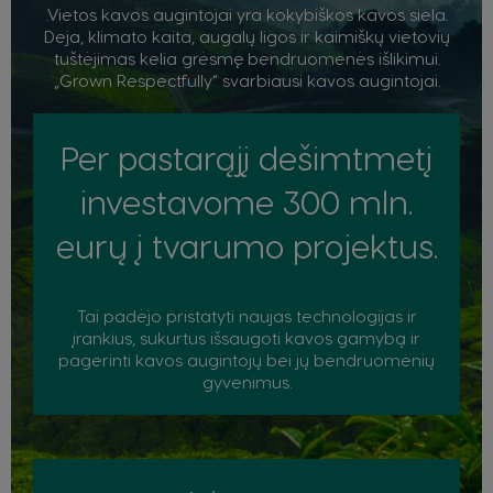
.Vietos kavos augintojai yra kokybiškos kavos siela.
Deja, klimato kaita, augalų ligos ir kaimiškų vietovių
tuštėjimas kelia grėsmę bendruomenės išlikimui.
„Grown Respectfully“ svarbiausi kavos augintojai.
Per pastarąjį dešimtmetį
investavome 300 mln.
eurų į tvarumo projektus.
Tai padėjo pristatyti naujas technologijas ir
įrankius, sukurtus išsaugoti kavos gamybą ir
pagerinti kavos augintojų bei jų bendruomenių
gyvenimus.