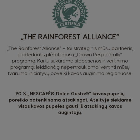
Germany
Greek
German
Guatemala
Honduras
„THE RAINFOREST ALLIANCE“
Spanish
Spanish
„The Rainforest Alliance“ – tai strateginis mūsų partneris,
padedantis plėtoti mūsų „Grown Respectfully“
Hong Kong
Hong Kong
programą. Kartu sukūrėme stebėsenos ir vertinimo
English
Chinese
programą, leidžiančią nepertraukiamai vertinti mūsų
tvarumo iniciatyvų poveikį kavos auginimo regionuose.
Hungary
Indonesia
Hungarian
Indonesian
90 % „NESCAFÉ® Dolce Gusto®“ kavos pupelių
poreikio patenkinama atsakingai. Ateityje siekiame
visas kavos pupeles gauti iš atsakingų kavos
Italy
Japan
augintojų.
Italian
Japanese
Korea
Latvia
Korean
Latvian