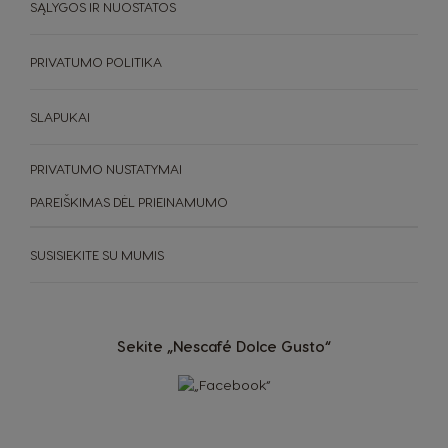
SĄLYGOS IR NUOSTATOS
Switzerland
Switzerland
PRIVATUMO POLITIKA
German
French
SLAPUKAI
Taiwan
Taiwan
English
Taiwanese
KAVOS APARATAI
PRIVATUMO NUSTATYMAI
TVARUMAS
PAREIŠKIMAS DĖL PRIEINAMUMO
Thailand
Thailand
English
Thai
Kavos aparatai
JŪSŲ KAVINĖ
SUSISIEKITE SU MUMIS
Turkey
Uae
Turkish
English
Aparatų Palyginimas
Aparatų Pagalbos Centras
Sekite „Nescafé Dolce Gusto“
Uae
Ukraine
Arabic
Ukranian
Uruguay
United Kingdom
Spanish