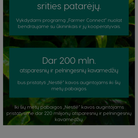
srities patarėjų.
Vykdydami programą „Farmer Connect“ nuolat
bendraujame su ūkininkais ir jų kooperatyvais.
Šalies pasirinkimo priemonė
Dar 200 mln.
Argentina
Austria
Spanish
German
atsparesnių ir pelningesnių kavamedžių
Belgium
Belgium
bus pristatyti „Nestlé“ kavos augintojams iki šių
French
Dutch
metų pabaigos.
Brazil
Bulgaria
Iki šių metų pabaigos „Nestlé“ kavos augintojams
Portuguese
Bulgarian
pristatysime dar 220 milijonų atsparesnių ir pelningesnių
kavamedžių.
Chile
Caribbean
Spanish
English