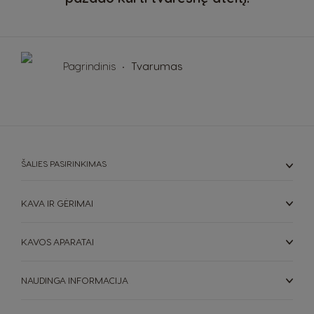
Philippines
Polish
Filipino
Republic of
Portugal
Pagrindinis
Tvarumas
Ireland
Portuguese
English
Rusia
Romania
Russian
Romanian
ŠALIES PASIRINKIMAS
Serbia
Singapore
Serbian
KAVA IR GĖRIMAI
Malay
KAVOS APARATAI
Slovakia
Slovenia
Slovak
Slovene
NAUDINGA INFORMACIJA
Spain
Sweden
Spanish
Swedish