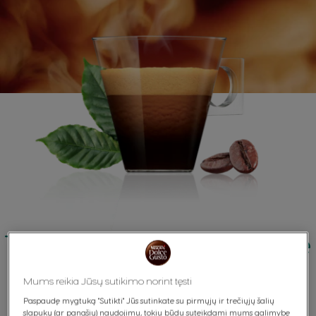
Tvarumas slypi darbuose
Kalbėti apie tvarią ateitį nepakanka. Reikia imtis realių
Mums reikia Jūsų sutikimo norint tęsti
darbų, pavyzdžiui:
Paspaudę mygtuką "Sutikti" Jūs sutinkate su pirmųjų ir trečiųjų šalių
slapukų (ar panašių) naudojimu, tokiu būdu suteikdami mums galimybę