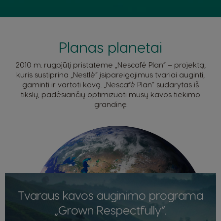
Planas planetai
2010 m. rugpjūtį pristatėme „Nescafé Plan“ – projektą,
kuris sustiprina „Nestlé“ įsipareigojimus tvariai auginti,
gaminti ir vartoti kavą. „Nescafé Plan“ sudarytas iš
tikslų, padėsiančių optimizuoti mūsų kavos tiekimo
grandinę.
Tvaraus kavos auginimo programa
„Grown Respectfully“.