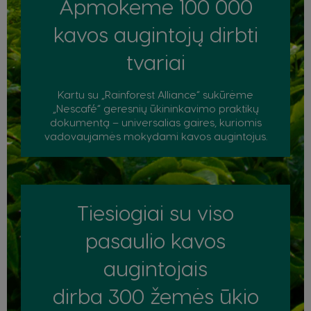
Apmokėme 100 000
kavos augintojų dirbti
tvariai
Kartu su „Rainforest Alliance“ sukūrėme
„Nescafé“ geresnių ūkininkavimo praktikų
dokumentą – universalias gaires, kuriomis
vadovaujamės mokydami kavos augintojus.
Tiesiogiai su viso
pasaulio kavos
augintojais
dirba 300 žemės ūkio