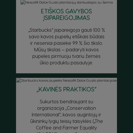
ETIŠKOS GAVYBOS
Denmark
Ecuador
ĮSIPAREIGOJIMAS
Dannish
Spanish
„Starbucks“ įsipareigoja gauti 100 %
El Salvador
Estonia
savo kavos pupelių etiškais būdais
Spanish
Estonian
ir neseniai pasiekė 99 % šio tikslo.
Mūsų tikslas – padaryti kavos
Finland
France
pupeles pirmuoju tvariu žemės
Finnish
French
ūkio produktu pasaulyje.
Germany
Greece
German
Greek
„KAVINĖS PRAKTIKOS“
Guatemala
Honduras
Spanish
Spanish
Sukurtos bendraujant su
organizacija „Conservation
Hong Kong
Hong Kong
International“, kavos augintojų ir
English
Chinese
ūkininkų lygių teisių taisyklės („The
Coffee and Farmer Equality
Hungary
Indonesia