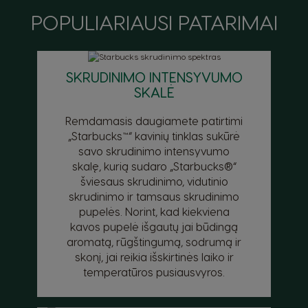
Šalies pasirinkimo priemonė
POPULIARIAUSI PATARIMAI
Argentina
Austria
SKRUDINIMO INTENSYVUMO
Spanish
German
SKALĖ
Belgium
Belgium
Remdamasis daugiamete patirtimi
French
Dutch
„Starbucks™“ kavinių tinklas sukūrė
savo skrudinimo intensyvumo
Brazil
Bulgaria
skalę, kurią sudaro „Starbucks®“
Portuguese
Bulgarian
šviesaus skrudinimo, vidutinio
skrudinimo ir tamsaus skrudinimo
Caribbean
Chile
pupelės. Norint, kad kiekviena
English
Spanish
kavos pupelė išgautų jai būdingą
aromatą, rūgštingumą, sodrumą ir
Colombia
Costa Rica
skonį, jai reikia išskirtinės laiko ir
Spanish
Spanish
temperatūros pusiausvyros.
Croatia
Czechia
Croatian
Czeck