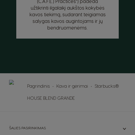
(C.A.F.E.) Practices“) padeda
Hungarian
Indonesian
užtikrinti ilgalaikį aukštos kokybės
kavos tiekimą, sudarant teigiamas
Italy
Japan
salygas kavos augintojams ir jų
Italian
Japanese
bendruomenėms.
Korea
Latvia
Korean
Latvian
Lithuania
Malaysia
Lithuanian
Malay
Malta
Mexico
Pagrindinis
Kava ir gėrimai
Starbucks®
Maltese
Spanish
HOUSE BLEND GRANDE
Nicaragua
Netherland
Spanish
Dutch
Norway
Panama
ŠALIES PASIRINKIMAS
Norwegian
Spanish