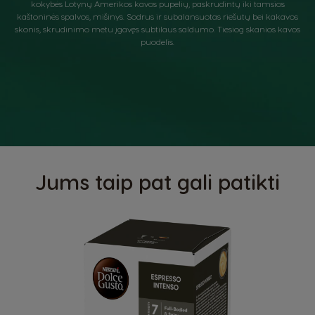
kokybės Lotynų Amerikos kavos pupelių, paskrudintų iki tamsios
kaštoninės spalvos, mišinys. Sodrus ir subalansuotas riešutų bei kakavos
skonis, skrudinimo metu įgavęs subtilaus saldumo. Tiesiog skanios kavos
puodelis.
Jums taip pat gali patikti