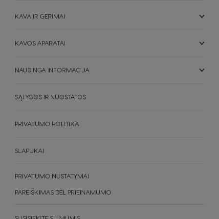
KAVA IR GĖRIMAI
Paraguay
Peru
Spanish
Spanish
KAVOS APARATAI
Philippines
Poland
Filipino
Polish
NAUDINGA INFORMACIJA
Portugal
Republic of
Ireland
Portuguese
SĄLYGOS IR NUOSTATOS
English
Romania
Rusia
PRIVATUMO POLITIKA
Romanian
Russian
SLAPUKAI
Serbia
Singapore
Serbian
Malay
PRIVATUMO NUSTATYMAI
Slovakia
Slovenia
PAREIŠKIMAS DĖL PRIEINAMUMO
Slovak
Slovene
SUSISIEKITE SU MUMIS