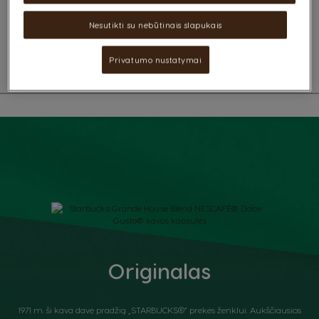
(8400 kJ / 2000 kcal).
skonis, skrudinimo metu įgavęs subtilaus saldumo. Tiesiog skanios
kavos puodelis.
Nesutikti su nebūtinais slapukais
Rodyti ingredientus
Privatumo nustatymai
Originalas
1971 m. ši kava davė pradžią „STARBUCKS®“ prekės ženklui. Aukščiausios