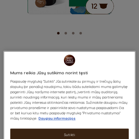
2kcal/g)
Riebalai
g
17.1
0.0
0.0
0%
iš kurių sočiųjų
g
7.6
0.0
0.0
0%
riebalų
Available
g
0.2
0.0
0.0
0%
Angliavandeniai
®
STARBUCKS
HOUSE
Skip
iš kurių cukrų
g
0.2
0.0
0.0
0%
to
Skaidulinės
g
38.7
0.1
0.2
-
the
BLEND GRANDE
medžiagos (DP >
beginning
Mums reikia Jūsų sutikimo norint tęsti
3)
of
the
8
Baltymai
g
8.1
0.0
0.1
0%
Paspaudę mygtuką "Sutikti" Jūs sutinkate su pirmųjų ir trečiųjų šalių
Sodraus skonio su irisų natomis
images
slapukų (ar panašių) naudojimu, tokiu būdu suteikdami mums galimybę
STIPRUMAS
gallery
Druska
g
0.0
0.0
0.0
0.2
pagerinti Jūsų naršymo internete patirtį, įvertinti mūsų auditoriją,
surinkti naudingą informaciją, kuri leistų mums ir mūsų partneriams
pateikti Jūsų interesus atitinkančias reklamas. Sužinokite daugiau mūsų
Ingredientus:
x12
privatumo pranešime ir pasirinkite savo nustatymus paspausdami čia
ar bet kuriuo kitu metu paspaudę mygtuką "Privatumo nustatymai"
malta skrudinta kava
mūsų tinklapyje.
Daugiau informacijos
*RI -
1971 m. ši kava davė pradžią „STARBUCKS®“ prekės ženklui. Aukščiausios
kokybės Lotynų Amerikos kavos pupelių, paskrudintų iki tamsios
Sutikti
Referencinis vidutinio suaugusio asmens vartojimo kiekis
kaštoninės spalvos, mišinys. Sodrus ir subalansuotas riešutų bei kakavos