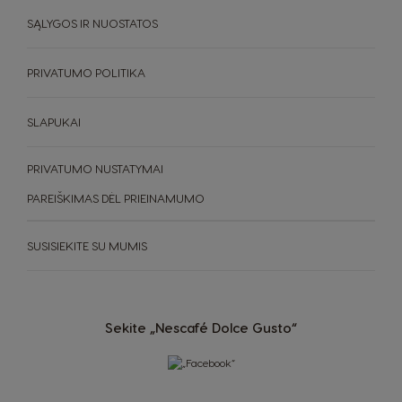
Nicaragua
SĄLYGOS IR NUOSTATOS
Netherland
Spanish
Dutch
PRIVATUMO POLITIKA
Norway
Panama
Norwegian
Spanish
SLAPUKAI
Paraguay
Peru
PRIVATUMO NUSTATYMAI
Spanish
Spanish
PAREIŠKIMAS DĖL PRIEINAMUMO
Philippines
Poland
Filipino
Polish
SUSISIEKITE SU MUMIS
Portugal
Republic of
Ireland
Portuguese
English
Sekite „Nescafé Dolce Gusto“
Romania
Rusia
Romanian
Russian