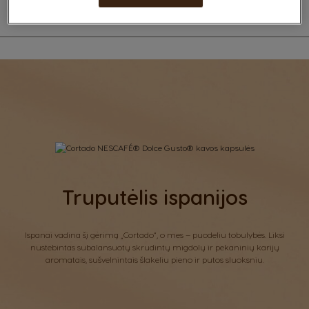
Truputėlis ispanijos
Ispanai vadina šį gėrimą „Cortado“, o mes – puodeliu tobulybės. Liksi
nustebintas subalansuotų skrudintų migdolų ir pekaninių karijų
aromatais, sušvelnintais šlakeliu pieno ir putos sluoksniu.