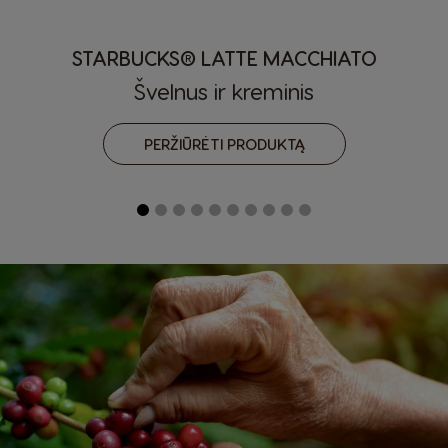
STARBUCKS® LATTE MACCHIATO
Švelnus ir kreminis
Šalies pasirinkimo priemonė
PERŽIŪRĖTI PRODUKTĄ
Argentina
Austria
Spanish
German
Belgium
Belgium
French
Dutch
Brazil
Bulgaria
Portuguese
Bulgarian
Caribbean
Chile