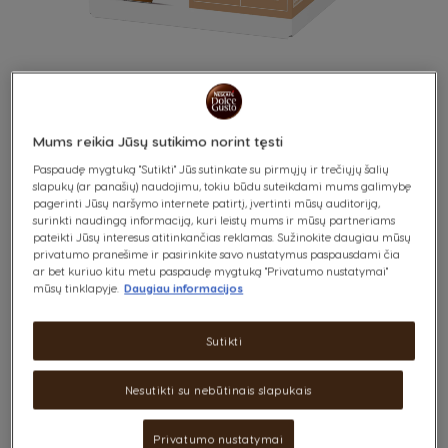
Mums reikia Jūsų sutikimo norint tęsti
CORTADO
Paspaudę mygtuką "Sutikti" Jūs sutinkate su pirmųjų ir trečiųjų šalių
Skip
slapukų (ar panašių) naudojimu, tokiu būdu suteikdami mums galimybę
to
pagerinti Jūsų naršymo internete patirtį, įvertinti mūsų auditoriją,
the
surinkti naudingą informaciją, kuri leistų mums ir mūsų partneriams
beginning
Stipri ir skrudinta
pateikti Jūsų interesus atitinkančias reklamas. Sužinokite daugiau mūsų
of
privatumo pranešime ir pasirinkite savo nustatymus paspausdami čia
the
ar bet kuriuo kitu metu paspaudę mygtuką "Privatumo nustatymai"
images
mūsų tinklapyje.
Daugiau informacijos
gallery
x16
Sutikti
Paragauk mūsų „Cortado“, įkvėptos ispaniškos kavos kultūros. Nedidelis
stiprios espreso kavos puodelis pasižymi skrudintų pupelių aromatu ir
Nesutikti su nebūtinais slapukais
yra gaminamas iš aukščiausios kokybės arabikos ir robustos kavos
pupelių bei šlakelio pieno.
Privatumo nustatymai