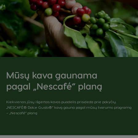
English
Spanish
Colombia
Costa Rica
Spanish
Spanish
Croatia
Czechia
Croatian
Czeck
Denmark
Ecuador
Dannish
Spanish
Mūsų kava gaunama
El Salvador
Estonia
pagal „Nescafé“ planą
Spanish
Estonian
Finland
France
Kiekvienas jūsų išgertas kavos puodelis prisideda prie pokyčių.
Finnish
French
„NESCAFÉ® Dolce Gusto®“ kavą gauna pagal mūsų tvarumo programą
– „Nescafé“ planą.
Germany
Greece
German
Greek