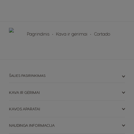
Guatemala
Honduras
Spanish
Spanish
Hong Kong
Hong Kong
English
Chinese
Pagrindinis
Kava ir gėrimai
Cortado
Hungary
Indonesia
Hungarian
Indonesian
Italy
Japan
Italian
Japanese
ŠALIES PASIRINKIMAS
Korea
Latvia
Korean
Latvian
KAVA IR GĖRIMAI
Lithuania
Malaysia
Lithuanian
Malay
KAVOS APARATAI
Malta
Mexico
NAUDINGA INFORMACIJA
Maltese
Spanish