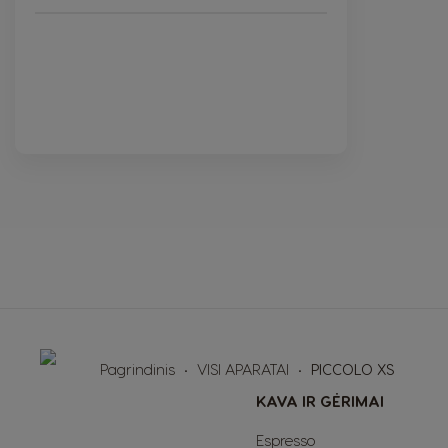
Argentina
Spanish
Belgium
Dutch
Caribbean
Pagrindinis
VISI APARATAI
PICCOLO XS
English
KAVA IR GĖRIMAI
Costa Rica
Espresso
Spanish