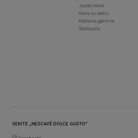
Juoda kava
Kava su pienu
Denmark
Kakavos gėrimai
Dannish
Starbucks
Estonia
Estonian
Germany
German
Honduras
Spanish
Hungary
Hungarian
SEKITE „NESCAFÉ DOLCE GUSTO“
Japan
Japanese