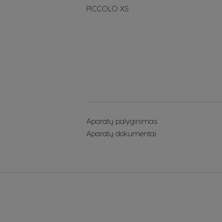
PICCOLO XS
Ecuador
Spanish
Finland
Finnish
Greece
Greek
Aparatų palyginimas
Hong Kong
Aparatų dokumentai
English
Indonesia
Indonesian
Korea
Korean