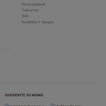
Kavos pasaulis
El Salvador
Tvarumas
DUK
Spanish
Nuostatos ir sąlygos
France
French
Guatemala
Spanish
Hong Kong
Chinese
Italy
Italian
SUSISIEKITE SU MUMIS
Latvia
Latvian