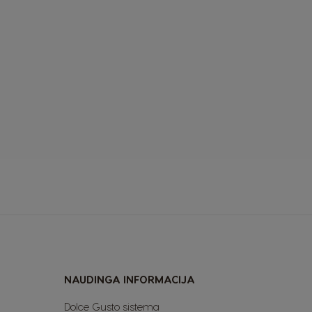
Belgium
French
Bulgaria
Bulgarian
Colombia
Spanish
NAUDINGA INFORMACIJA
Czechia
Dolce Gusto sistema
Czeck