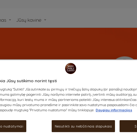
mas
Jūsų kavinė
bos
s puikiai tinka
gišką režimą,
ia Jūsų sutikimo norint tęsti
inutės
tuką "Sutikti" Jūs sutinkate su pirmųjų ir trečiųjų šalių slapukų (ar panašių) naudoj
ją.
ums galimybę pagerinti Jūsų naršymo internete patirtį, įvertinti mūsų auditoriją, su
ormaciją, kuri leistų mums ir mūsų partneriams pateikti Jūsų interesus atitinkančias
daugiau mūsų privatumo pranešime ir pasirinkite savo nustatymus paspausdami čia a
aspaudę mygtuką "Privatumo nustatymai" mūsų tinklapyje.
Daugiau informacijos
o nustatymai
Nesutikti su nebūtinais slapukais
S