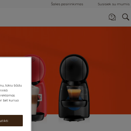
Šalies pasirinkimas
Susisiek su mumis
Paskambinti
8007 4114
imu, tokiu būdu
rinkti
 reklamas.
r bet kuriuo
utikti