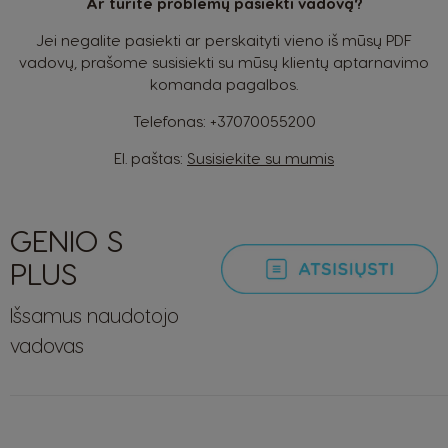
Ar turite problemų pasiekti vadovą?
Jei negalite pasiekti ar perskaityti vieno iš mūsų PDF
vadovų, prašome susisiekti su mūsų klientų aptarnavimo
komanda pagalbos.
Telefonas:
+37070055200
Šalies pasirinkimo priemonė
El. paštas:
Susisiekite su mumis
Argentina
Austria
GENIO S
Spanish
German
PLUS
Belgium
Belgium
Išsamus naudotojo
French
Dutch
vadovas
Brazil
Bulgaria
Portuguese
Bulgarian
Chile
Caribbean