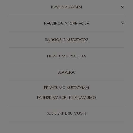
Korea
Latvia
KAVOS APARATAI
Korean
Latvian
NAUDINGA INFORMACIJA
Lithuania
Malaysia
Lithuanian
Malay
SĄLYGOS IR NUOSTATOS
Malta
Mexico
Maltese
Spanish
PRIVATUMO POLITIKA
Netherland
Nicaragua
SLAPUKAI
Dutch
Spanish
PRIVATUMO NUSTATYMAI
Norway
Panama
PAREIŠKIMAS DĖL PRIEINAMUMO
Norwegian
Spanish
KAVOS
SUSISIEKITE SU MUMIS
TVARUMAS
Peru
APARATAI
Paraguay
Spanish
Spanish
JŪSŲ KAVINĖ