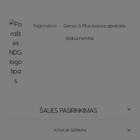
Greece
Germany
Greek
German
Pagrindinis
Genio S Plus kavos aparato
dokumentai
Guatemala
Honduras
Spanish
Spanish
Hong Kong
Hong Kong
English
Chinese
Hungary
Indonesia
Hungarian
Indonesian
ŠALIES PASIRINKIMAS
Italy
Japan
Italian
Japanese
KAVA IR GĖRIMAI