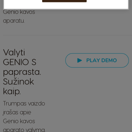
kaip naudotis
Genio kavos
aparatu.
Valyti
GENIO S
paprasta.
Sužinok
kaip.
Trumpas vaizdo
įrašas apie
Genio kavos
aparato valymą.