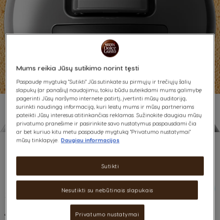
Mums reikia Jūsų sutikimo norint tęsti
Paspaudę mygtuką "Sutikti" Jūs sutinkate su pirmųjų ir trečiųjų šalių
slapukų (ar panašių) naudojimu, tokiu būdu suteikdami mums galimybę
pagerinti Jūsų naršymo internete patirtį, įvertinti mūsų auditoriją,
surinkti naudingą informaciją, kuri leistų mums ir mūsų partneriams
pateikti Jūsų interesus atitinkančias reklamas. Sužinokite daugiau mūsų
privatumo pranešime ir pasirinkite savo nustatymus paspausdami čia
Vaizdo įrašai
ar bet kuriuo kitu metu paspaudę mygtuką "Privatumo nustatymai"
mūsų tinklapyje.
Daugiau informacijos
Sutikti
Pradėkime!
Nesutikti su nebūtinais slapukais
Šis trumpas vaizdo
įrašas paaiškins,
Privatumo nustatymai