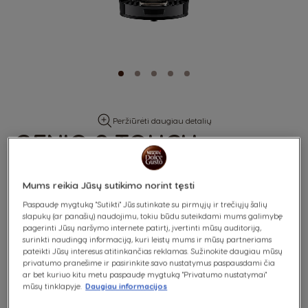
Skip
Peržiūrėti daugiau detalių
to
GENIO S TOUCH
the
beginning
of
the
Mums reikia Jūsų sutikimo norint tęsti
images
gallery
Paspaudę mygtuką "Sutikti" Jūs sutinkate su pirmųjų ir trečiųjų šalių
slapukų (ar panašių) naudojimu, tokiu būdu suteikdami mums galimybę
KAVOS APARATAI
pagerinti Jūsų naršymo internete patirtį, įvertinti mūsų auditoriją,
surinkti naudingą informaciją, kuri leistų mums ir mūsų partneriams
Genio S Touch
pateikti Jūsų interesus atitinkančias reklamas. Sužinokite daugiau mūsų
privatumo pranešime ir pasirinkite savo nustatymus paspausdami čia
Automatinis | Kosminė pilka | 220V
ar bet kuriuo kitu metu paspaudę mygtuką "Privatumo nustatymai"
mūsų tinklapyje.
Daugiau informacijos
Rafinuotas jutiklinis ekranas ir moderniausios funkcijos išskiria mūsų
Genio S Touch kavos aparatą iš kitų ir leidžia vos per kelias sekundes