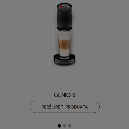
Spanish
Spanish
Hong Kong
Hong Kong
English
Chinese
Hungary
Indonesia
Hungarian
Indonesian
Italy
Japan
Italian
Japanese
Korea
Latvia
Korean
Latvian
Lithuania
Malaysia
GENIO S
Lithuanian
Malay
PERŽIŪRĖTI PRODUKTĄ
Malta
Mexico
Maltese
Spanish