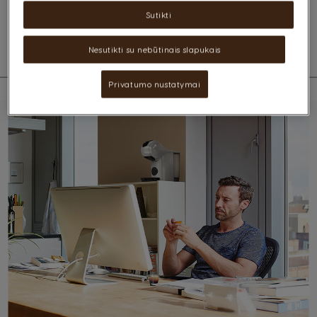
paruošti tobulą kavą.
Sutikti
Papildoma informacija
Nesutikti su nebūtinais slapukais
Privatumo nustatymai