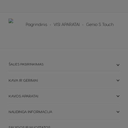
Nicaragua
Netherland
Spanish
Dutch
Pagrindinis
VISI APARATAI
Genio S Touch
Norway
Panama
Norwegian
Spanish
Paraguay
Peru
Spanish
Spanish
Philippines
Poland
ŠALIES PASIRINKIMAS
Filipino
Polish
KAVA IR GĖRIMAI
Portugal
Republic of
Ireland
Portuguese
English
KAVOS APARATAI
Romania
Rusia
Romanian
Russian
NAUDINGA INFORMACIJA
Serbia
Singapore
SĄLYGOS IR NUOSTATOS