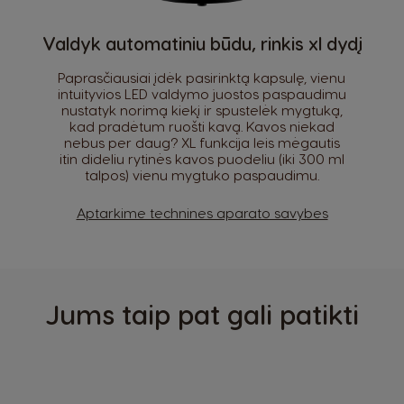
Colombia
Costa Rica
Valdyk automatiniu būdu, rinkis xl dydį
Spanish
Spanish
Paprasčiausiai įdėk pasirinktą kapsulę, vienu
Croatia
Czechia
intuityvios LED valdymo juostos paspaudimu
Croatian
Czeck
nustatyk norimą kiekį ir spustelėk mygtuką,
kad pradėtum ruošti kavą. Kavos niekad
nebus per daug? XL funkcija leis mėgautis
Denmark
Ecuador
itin dideliu rytinės kavos puodeliu (iki 300 ml
Dannish
Spanish
talpos) vienu mygtuko paspaudimu.
El Salvador
Estonia
Aptarkime technines aparato savybes
Spanish
Estonian
Finland
France
Finnish
French
Jums taip pat gali patikti
Germany
Greece
German
Greek
Guatemala
Honduras