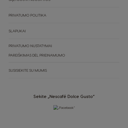
Serbian
Malay
PRIVATUMO POLITIKA
Slovakia
Slovenia
Slovak
Slovene
SLAPUKAI
Spain
Sweden
Spanish
Swedish
PRIVATUMO NUSTATYMAI
PAREIŠKIMAS DĖL PRIEINAMUMO
Switzerland
Switzerland
German
French
SUSISIEKITE SU MUMIS
Taiwan
Taiwan
English
Taiwanese
Thailand
Sekite „Nescafé Dolce Gusto“
Thailand
English
Thai
Turkey
Uae
Turkish
English