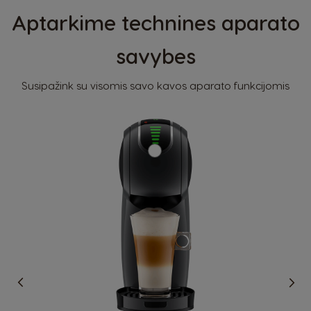
Aptarkime technines aparato
savybes
Šalies pasirinkimo priemonė
Susipažink su visomis savo kavos aparato funkcijomis
Argentina
Austria
Spanish
German
Belgium
Belgium
French
Dutch
Brazil
Bulgaria
Portuguese
Bulgarian
Caribbean
Chile
English
Spanish