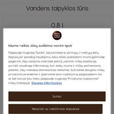
Vandens talpyklos tūris
0,8 l
Mums reikia Jūsų sutikimo norint tęsti
1 l
Paspaudę mygtuką "Sutikti" Jūs sutinkate su pirmųjų ir trečiųjų šalių
slapukų (ar panašių) naudojimu, tokiu būdu suteikdami mums galimybę
pagerinti Jūsų naršymo internete patirtį, įvertinti mūsų auditoriją,
surinkti naudingą informaciją, kuri leistų mums ir mūsų partneriams
pateikti Jūsų interesus atitinkančias reklamas. Sužinokite daugiau mūsų
Įvairūs gėrimai
privatumo pranešime ir pasirinkite savo nustatymus paspausdami čia
ar bet kuriuo kitu metu paspaudę mygtuką "Privatumo nustatymai"
mūsų tinklapyje.
Daugiau informacijos
Sutikti
Nesutikti su nebūtinais slapukais