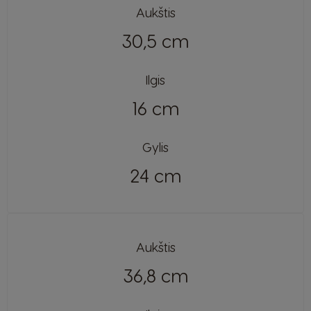
French
Dutch
Aukštis
Brazil
30,5 cm
Bulgaria
Portuguese
Bulgarian
Ilgis
Chile
Caribbean
Spanish
16 cm
English
Gylis
Colombia
Costa Rica
Spanish
Spanish
24 cm
Croatia
Czechia
Croatian
Czeck
Aukštis
Ecuador
Denmark
36,8 cm
Spanish
Dannish