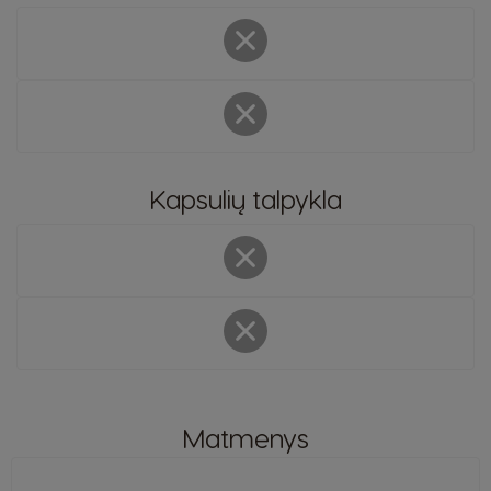
Kapsulių talpykla
Šalies pasirinkimo priemonė
Argentina
Austria
Spanish
German
Matmenys
Belgium
Belgium