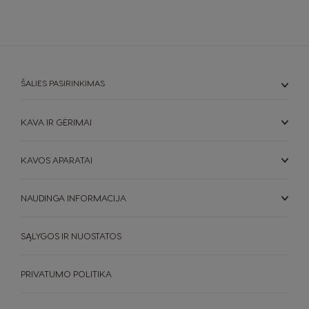
Hungarian
Indonesian
Italy
Japan
Italian
Japanese
ŠALIES PASIRINKIMAS
Korea
Latvia
Korean
Latvian
KAVA IR GĖRIMAI
Lithuania
Malaysia
KAVOS APARATAI
Lithuanian
Malay
NAUDINGA INFORMACIJA
Malta
Mexico
Maltese
Spanish
SĄLYGOS IR NUOSTATOS
Netherland
Nicaragua
Dutch
Spanish
PRIVATUMO POLITIKA