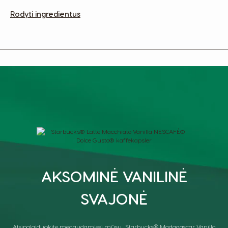
Rodyti ingredientus
AKSOMINĖ VANILINĖ
SVAJONĖ
Atsipalaiduokite mėgaudamiesi mūsų „Starbucks® Madagascar Vanilla