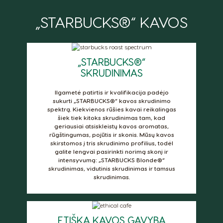
Šalies pasirinkimo priemonė
„STARBUCKS®“ KAVOS
Argentina
Austria
„STARBUCKS®“
Spanish
German
SKRUDINIMAS
Belgium
Belgium
Ilgametė patirtis ir kvalifikacija padėjo
sukurti „STARBUCKS®“ kavos skrudinimo
French
Dutch
spektrą. Kiekvienos rūšies kavai reikalingas
šiek tiek kitoks skrudinimas tam, kad
Brazil
Bulgaria
geriausiai atsiskleistų kavos aromatas,
rūgštingumas, pojūtis ir skonis. Mūsų kavos
Portuguese
Bulgarian
skirstomos į tris skrudinimo profilius, todėl
galite lengvai pasirinkti norimą skonį ir
Caribbean
Chile
intensyvumą: „STARBUCKS Blonde®“
English
Spanish
skrudinimas, vidutinis skrudinimas ir tamsus
skrudinimas.
Colombia
Costa Rica
Spanish
Spanish
ETIŠKA KAVOS GAVYBA