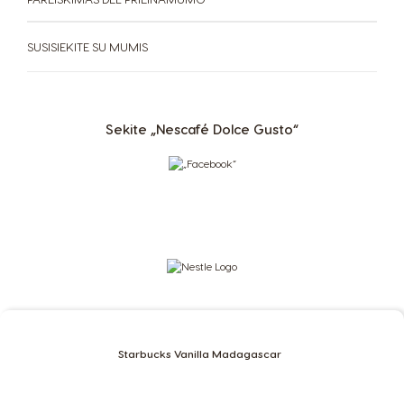
Spain
Sweden
Spanish
Swedish
SUSISIEKITE SU MUMIS
Switzerland
Switzerland
German
French
Sekite „Nescafé Dolce Gusto“
Taiwan
Taiwan
English
Taiwanese
Thailand
Thailand
English
Thai
Turkey
Uae
Turkish
English
Uae
Ukraine
Starbucks Vanilla Madagascar
Arabic
Ukranian
Uruguay