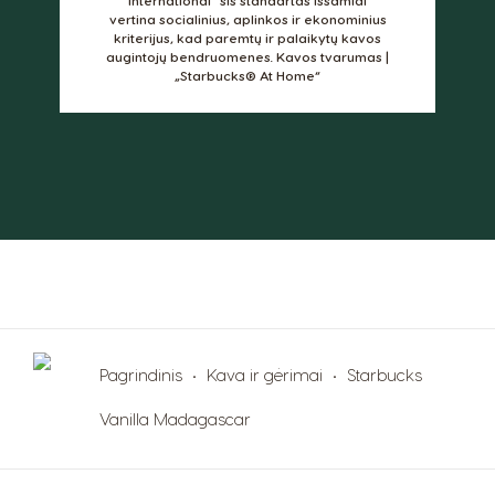
vertina socialinius, aplinkos ir ekonominius
Hungary
Indonesia
kriterijus, kad paremtų ir palaikytų kavos
Hungarian
Indonesian
augintojų bendruomenes.
Kavos tvarumas |
„Starbucks® At Home“
Italy
Japan
Italian
Japanese
Korea
Latvia
Korean
Latvian
Lithuania
Malaysia
Lithuanian
Malay
Malta
Mexico
Maltese
Spanish
Pagrindinis
Kava ir gėrimai
Starbucks
Nicaragua
Netherland
Vanilla Madagascar
Spanish
Dutch
Norway
Panama