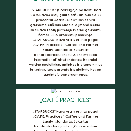
Croatia
Czechia
Croatian
Czeck
„STARBUCKS®“ įsipareigoja pasiekti, kad
100 % kavos būtų gauta etiškais būdais. 99
procentai „Starbucks®“ kavos yra
Denmark
Ecuador
gaunama etiškais būdais, o įmonė siekia,
Dannish
Spanish
kad kava taptų pirmuoju tvariai gaunamu
žemės ūkio produktu pasaulyje.
„STARBUCKS“ kava yra įvertinta pagal
El Salvador
Estonia
„C.A.F.E. Practices“ (Coffee and Farmer
Spanish
Estonian
Equity) standartą. Sukurtas
bendradarbiaujant su „Conservation
International“ šis standartas išsamiai
Finland
France
vertina socialinius, aplinkos ir ekonominius
Finnish
French
kriterijus, kad paremtų ir palaikytų kavos
augintojų bendruomenes.
Germany
Greece
German
Greek
„C.A.F.É PRACTICES“
Guatemala
Honduras
Spanish
Spanish
„STARBUCKS“ kava yra įvertinta pagal
„C.A.F.E. Practices“ (Coffee and Farmer
Hong Kong
Hong Kong
Equity) standartą. Sukurtas
English
Chinese
bendradarbiaujant su „Conservation
International“ šis standartas išsamiai