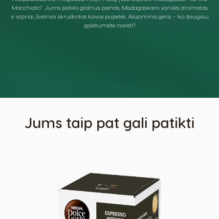
Macchiato“. Jums patiks glotnus pienas, Madagaskaro vanilės aromatas
ir silpnai, švelniai skrudintos kavos pupelės. Aksominis gėris – ko daugiau
galėtumėte norėti?
Jums taip pat gali patikti