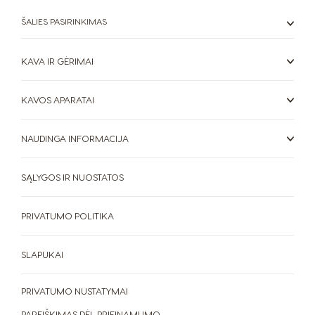
Norwegian
Spanish
ŠALIES PASIRINKIMAS
Paraguay
Peru
Spanish
Spanish
KAVA IR GĖRIMAI
Philippines
Poland
KAVOS APARATAI
Filipino
Polish
Portugal
Republic of
NAUDINGA INFORMACIJA
Ireland
Portuguese
English
SĄLYGOS IR NUOSTATOS
Romania
Rusia
Romanian
Russian
PRIVATUMO POLITIKA
Serbia
Singapore
SLAPUKAI
Serbian
Malay
Slovakia
Slovenia
PRIVATUMO NUSTATYMAI
Slovak
Slovene
PAREIŠKIMAS DĖL PRIEINAMUMO