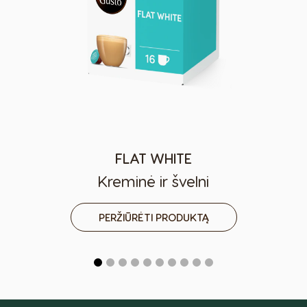
FLAT WHITE
Kreminė ir švelni
PERŽIŪRĖTI PRODUKTĄ
Šalies pasirinkimo priemonė