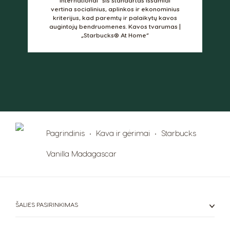
Hungarian
Indonesian
vertina socialinius, aplinkos ir ekonominius
kriterijus, kad paremtų ir palaikytų kavos
Italy
Japan
augintojų bendruomenes.
Kavos tvarumas |
„Starbucks® At Home“
Italian
Japanese
Korea
Latvia
Korean
Latvian
Lithuania
Malaysia
Lithuanian
Malay
Malta
Mexico
Pagrindinis
Kava ir gėrimai
Starbucks
Maltese
Spanish
Vanilla Madagascar
Nicaragua
Netherland
Spanish
Dutch
ŠALIES PASIRINKIMAS
Norway
Panama
Norwegian
Spanish