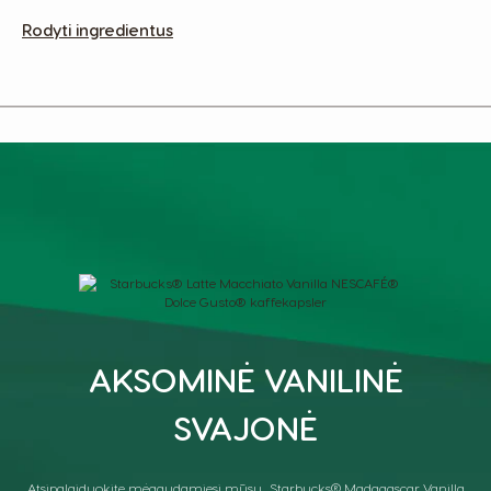
Rodyti ingredientus
AKSOMINĖ VANILINĖ
SVAJONĖ
Atsipalaiduokite mėgaudamiesi mūsų „Starbucks® Madagascar Vanilla