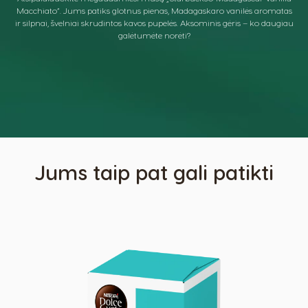
Macchiato“. Jums patiks glotnus pienas, Madagaskaro vanilės aromatas
ir silpnai, švelniai skrudintos kavos pupelės. Aksominis gėris – ko daugiau
galėtumėte norėti?
Jums taip pat gali patikti