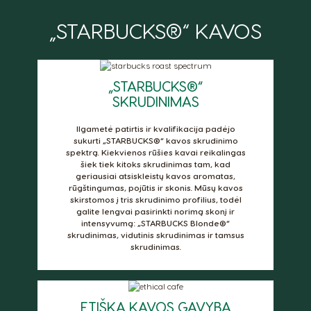
„STARBUCKS®“ KAVOS
Argentina
Austria
Spanish
German
„STARBUCKS®“
SKRUDINIMAS
Belgium
Belgium
French
Dutch
Ilgametė patirtis ir kvalifikacija padėjo
sukurti „STARBUCKS®“ kavos skrudinimo
Brazil
Bulgaria
spektrą. Kiekvienos rūšies kavai reikalingas
Portuguese
Bulgarian
šiek tiek kitoks skrudinimas tam, kad
geriausiai atsiskleistų kavos aromatas,
rūgštingumas, pojūtis ir skonis. Mūsų kavos
Caribbean
Chile
skirstomos į tris skrudinimo profilius, todėl
English
Spanish
galite lengvai pasirinkti norimą skonį ir
intensyvumą: „STARBUCKS Blonde®“
skrudinimas, vidutinis skrudinimas ir tamsus
Colombia
Costa Rica
skrudinimas.
Spanish
Spanish
Croatia
Czechia
Croatian
Czeck
ETIŠKA KAVOS GAVYBA