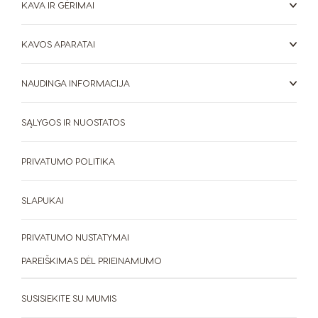
KAVA IR GĖRIMAI
Paraguay
Peru
Spanish
Spanish
KAVOS APARATAI
Philippines
Poland
Filipino
Polish
NAUDINGA INFORMACIJA
Portugal
Republic of
Ireland
SĄLYGOS IR NUOSTATOS
Portuguese
English
PRIVATUMO POLITIKA
Romania
Rusia
Romanian
Russian
SLAPUKAI
Serbia
Singapore
Serbian
Malay
PRIVATUMO NUSTATYMAI
PAREIŠKIMAS DĖL PRIEINAMUMO
Slovakia
Slovenia
Slovak
Slovene
SUSISIEKITE SU MUMIS
Spain
Sweden