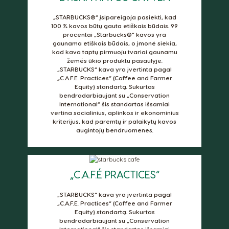
Denmark
Ecuador
„STARBUCKS®“ įsipareigoja pasiekti, kad
100 % kavos būtų gauta etiškais būdais. 99
Dannish
Spanish
procentai „Starbucks®“ kavos yra
gaunama etiškais būdais, o įmonė siekia,
El Salvador
Estonia
kad kava taptų pirmuoju tvariai gaunamu
Spanish
Estonian
žemės ūkio produktu pasaulyje.
„STARBUCKS“ kava yra įvertinta pagal
„C.A.F.E. Practices“ (Coffee and Farmer
Finland
France
Equity) standartą. Sukurtas
Finnish
French
bendradarbiaujant su „Conservation
International“ šis standartas išsamiai
vertina socialinius, aplinkos ir ekonominius
Germany
Greece
kriterijus, kad paremtų ir palaikytų kavos
German
Greek
augintojų bendruomenes.
Guatemala
Honduras
Spanish
Spanish
„C.A.F.É PRACTICES“
Hong Kong
Hong Kong
„STARBUCKS“ kava yra įvertinta pagal
English
Chinese
„C.A.F.E. Practices“ (Coffee and Farmer
Equity) standartą. Sukurtas
bendradarbiaujant su „Conservation
Hungary
Indonesia
International“ šis standartas išsamiai