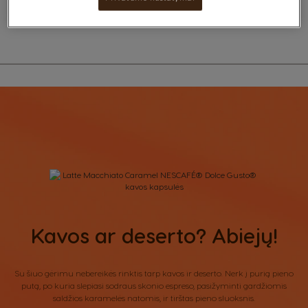
sluoksniais su gardžia karamele.
Kavos ar deserto? Abiejų!
Su šiuo gėrimu nebereikės rinktis tarp kavos ir deserto. Nerk į purią pieno
putą, po kuria slepiasi sodraus skonio espreso, pasižyminti gardžiomis
saldžios karamelės natomis, ir tirštas pieno sluoksnis.