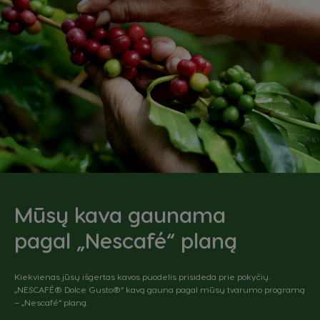
Mūsų kava gaunama
pagal „Nescafé“ planą
Kiekvienas jūsų išgertas kavos puodelis prisideda prie pokyčių.
„NESCAFÉ® Dolce Gusto®“ kavą gauna pagal mūsų tvarumo programą
– „Nescafé“ planą.