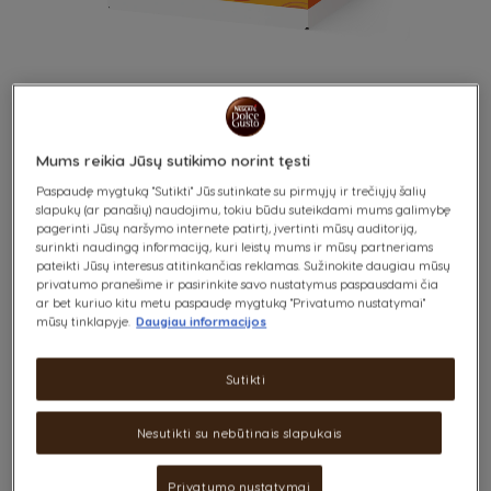
Mums reikia Jūsų sutikimo norint tęsti
LATTE MACCHIATO
Skip
Paspaudę mygtuką "Sutikti" Jūs sutinkate su pirmųjų ir trečiųjų šalių
to
slapukų (ar panašių) naudojimu, tokiu būdu suteikdami mums galimybę
the
CARAMEL
pagerinti Jūsų naršymo internete patirtį, įvertinti mūsų auditoriją,
beginning
surinkti naudingą informaciją, kuri leistų mums ir mūsų partneriams
of
pateikti Jūsų interesus atitinkančias reklamas. Sužinokite daugiau mūsų
the
privatumo pranešime ir pasirinkite savo nustatymus paspausdami čia
Saldi ir puri
images
ar bet kuriuo kitu metu paspaudę mygtuką "Privatumo nustatymai"
gallery
mūsų tinklapyje.
Daugiau informacijos
x8
x8
Sutikti
Nesutikti su nebūtinais slapukais
Mėgaukis šia išskirtinai švelnaus skonio latės kava su pienu ir karamele,
pagaminta iš aukščiausios kokybės arabikos ir robustos kavos pupelių.
Skirk vos vieną minutę kavai paruošti ir mėgaukis trimis palaimos
Privatumo nustatymai