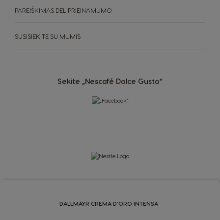
Portuguese
English
PAREIŠKIMAS DĖL PRIEINAMUMO
Romania
Rusia
SUSISIEKITE SU MUMIS
Romanian
Russian
Serbia
Singapore
Serbian
Malay
Sekite „Nescafé Dolce Gusto“
Slovakia
Slovenia
Slovak
Slovene
Spain
Sweden
Spanish
Swedish
Switzerland
Switzerland
German
French
Taiwan
Taiwan
DALLMAYR CREMA D’ORO INTENSA
English
Taiwanese