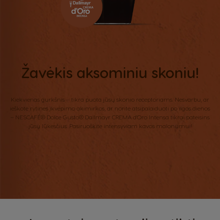
Žavėkis aksominiu skoniu!
Kiekvienas gurkšnis – tikra puota jūsų skonio receptoriams. Nesvarbu, ar
ieškote rytinės įkvėpimo akimirkos, ar norite atsipalaiduoti po ilgos dienos
– NESCAFÉ® Dolce Gusto® Dallmayr CREMA d'Oro Intensa tikrai pateisins
jūsų lūkesčius. Pasiruoškite intensyviam kavos malonumui!