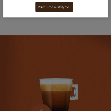
unikalus kavos mišinys buvo sukurtas stipresnių potyrių
mėgėjams.
Privatumo nustatymai