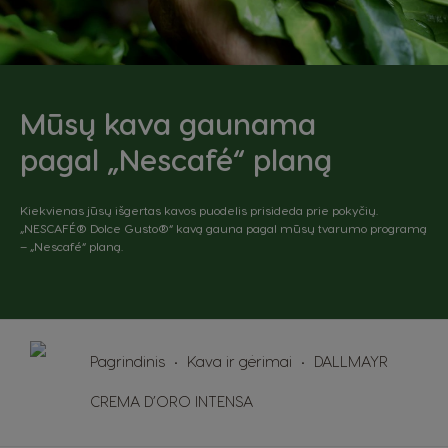
Finnish
French
Germany
Greece
German
Greek
Mūsų kava gaunama
Guatemala
Honduras
Spanish
Spanish
pagal „Nescafé“ planą
Hong Kong
Hong Kong
Kiekvienas jūsų išgertas kavos puodelis prisideda prie pokyčių.
English
Chinese
„NESCAFÉ® Dolce Gusto®“ kavą gauna pagal mūsų tvarumo programą
– „Nescafé“ planą.
Hungary
Indonesia
Hungarian
Indonesian
Italy
Japan
Italian
Japanese
Pagrindinis
Kava ir gėrimai
DALLMAYR
Korea
Latvia
CREMA D’ORO INTENSA
Korean
Latvian