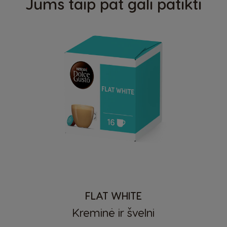
Jums taip pat gali patikti
Šalies pasirinkimo priemonė
Argentina
Austria
Spanish
German
FLAT WHITE
Kreminė ir švelni
Belgium
Belgium
French
Dutch