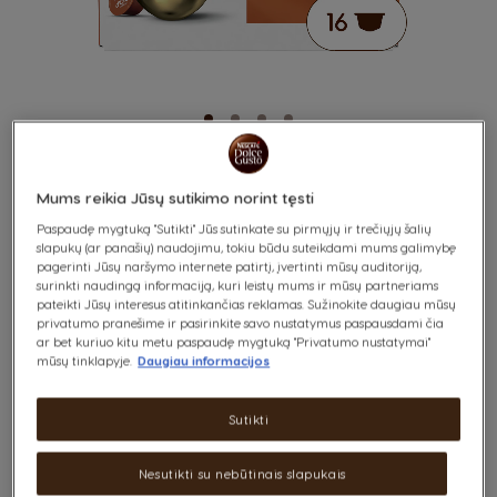
DALLMAYR CREMA
Skip
Mums reikia Jūsų sutikimo norint tęsti
to
the
Paspaudę mygtuką "Sutikti" Jūs sutinkate su pirmųjų ir trečiųjų šalių
D’ORO INTENSA
beginning
slapukų (ar panašių) naudojimu, tokiu būdu suteikdami mums galimybę
of
pagerinti Jūsų naršymo internete patirtį, įvertinti mūsų auditoriją,
the
surinkti naudingą informaciją, kuri leistų mums ir mūsų partneriams
9
Ryški ir švelniai citrusinė
images
pateikti Jūsų interesus atitinkančias reklamas. Sužinokite daugiau mūsų
STIPRUMAS
gallery
privatumo pranešime ir pasirinkite savo nustatymus paspausdami čia
ar bet kuriuo kitu metu paspaudę mygtuką "Privatumo nustatymai"
mūsų tinklapyje.
Daugiau informacijos
x16
Sutikti
Atraskite skonio ir aromato intensyvumą su NESCAFÉ®
Nesutikti su nebūtinais slapukais
Dolce Gusto® Dallmayr CREMA d'Oro Intensa kava. Šis