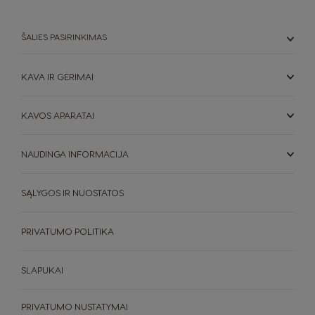
Lithuania
Malaysia
Lithuanian
Malay
ŠALIES PASIRINKIMAS
Malta
Mexico
Maltese
Spanish
KAVA IR GĖRIMAI
Nicaragua
Netherland
KAVOS APARATAI
Spanish
Dutch
NAUDINGA INFORMACIJA
Norway
Panama
Norwegian
Spanish
SĄLYGOS IR NUOSTATOS
Paraguay
Peru
Spanish
Spanish
PRIVATUMO POLITIKA
Philippines
Poland
Filipino
Polish
SLAPUKAI
Portugal
Republic of
PRIVATUMO NUSTATYMAI
Ireland