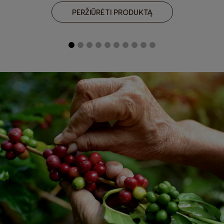
PERŽIŪRĖTI PRODUKTĄ
Brazil
Bulgaria
Portuguese
Bulgarian
Caribbean
Chile
English
Spanish
Colombia
Costa Rica
Spanish
Spanish
Croatia
Czechia
Croatian
Czeck
Denmark
Ecuador
Dannish
Spanish
El Salvador
Estonia
Spanish
Estonian
Finland
France